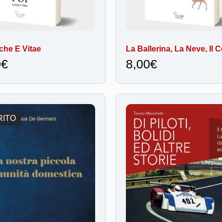
iche E Vitae
La Ballerina, La Neve, Il C
0
€
8,00
€
RITO