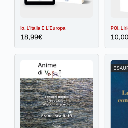
Io, L’Italia E L’Europa
POI. Lir
18,99
€
10,0
ESAU