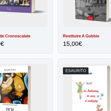
te Cronoscalate
Restituire A Gubbio
0
€
15,00
€
ESAURITO